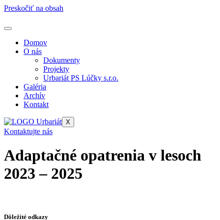
Preskočiť na obsah
Domov
O nás
Dokumenty
Projekty
Urbariát PS Lúčky s.r.o.
Galéria
Archív
Kontakt
X
Kontaktujte nás
Adaptačné opatrenia v lesoch
2023 – 2025
Dôležité odkazy